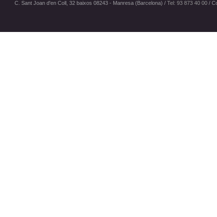
C. Sant Joan d'en Coll, 32 baixos 08243 - Manresa (Barcelona) /
Tel: 93 873 40 00
/
Co