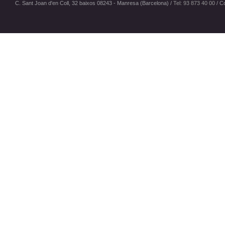
C. Sant Joan d'en Coll, 32 baixos 08243 - Manresa (Barcelona) /
Tel: 93 873 40 00
/
Co