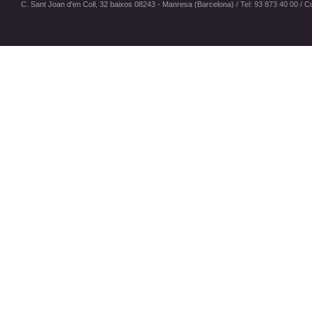
C. Sant Joan d'en Coll, 32 baixos 08243 - Manresa (Barcelona) /
Tel: 93 873 40 00
/
Co